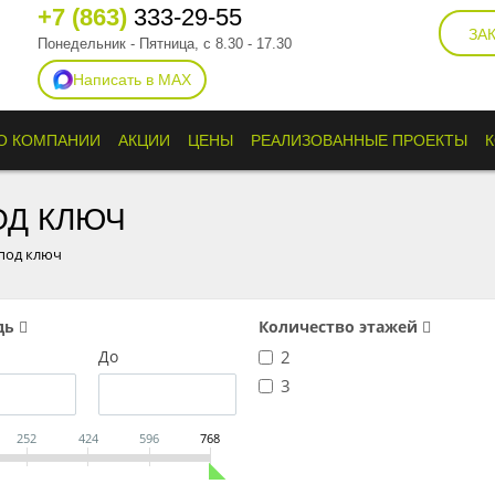
+7 (863)
333-29-55
ЗА
Понедельник - Пятница, с 8.30 - 17.30
Написать в MAX
О КОМПАНИИ
АКЦИИ
ЦЕНЫ
РЕАЛИЗОВАННЫЕ ПРОЕКТЫ
ОД КЛЮЧ
под ключ
дь
Количество этажей
До
2
3
252
424
596
768