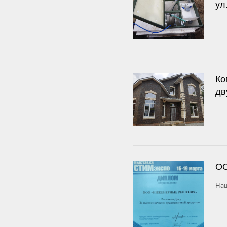
ул
Ко
дв
ОО
Наш