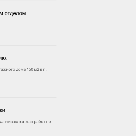
м отделом
ию.
жного дома 150 м2 в п.
ки
канчиваются этап работ по