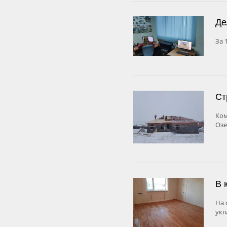
Де
За 
Ст
Ком
Озе
В 
На 
укл