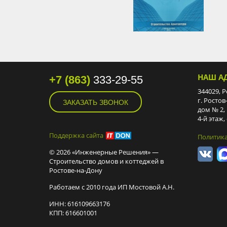
НАШ А
+7 (863)
333-29-55
344029, Р
г. Ростов
ЗАКАЗАТЬ ЗВОНОК
дом № 2,
4-й этаж,
Поддержка сайта
Политик
© 2026 «Инженерные Решения» —
Строительство домов и коттеджей в
Ростове-на-Дону
Работаем с 2010 года ИП Мостовой А.Н.
ИНН: 616109663176
КПП: 616601001