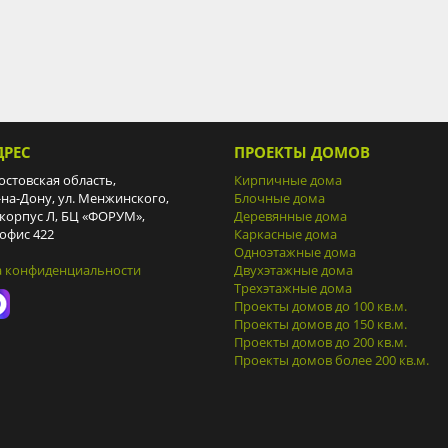
ДРЕС
ПРОЕКТЫ ДОМОВ
остовская область,
Кирпичные дома
-на-Дону, ул. Менжинского,
Блочные дома
 корпус Л, БЦ «ФОРУМ»,
Деревянные дома
 офис 422
Каркасные дома
Одноэтажные дома
а конфиденциальности
Двухэтажные дома
Трехэтажные дома
Проекты домов до 100 кв.м.
Проекты домов до 150 кв.м.
Проекты домов до 200 кв.м.
Проекты домов более 200 кв.м.