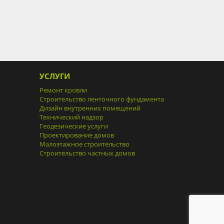
УСЛУГИ
Ремонт кровли
Строительство ленточного фундамента
Дизайн внутренних помещений
Технический надзор
Геодезические услуги
Проектирование домов
Малоэтажное строительство
Строительство частных домов