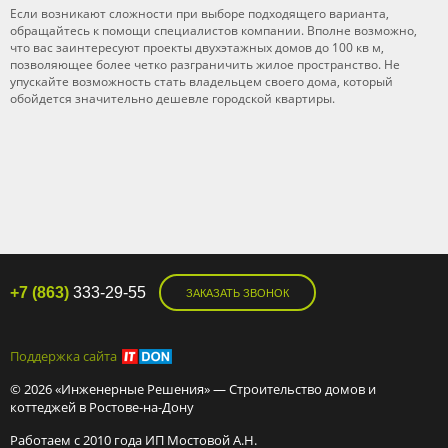
Если возникают сложности при выборе подходящего варианта,
обращайтесь к помощи специалистов компании. Вполне возможно,
что вас заинтересуют проекты двухэтажных домов до 100 кв м,
позволяющее более четко разграничить жилое пространство. Не
упускайте возможность стать владельцем своего дома, который
обойдется значительно дешевле городской квартиры.
+7 (863)
333-29-55
ЗАКАЗАТЬ ЗВОНОК
Поддержка сайта
© 2026 «Инженерные Решения» — Строительство домов и
коттеджей в Ростове-на-Дону
Работаем с 2010 года ИП Мостовой А.Н.