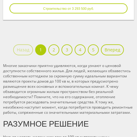
Строительство от 3 293 500 руб.
Назад
1
2
3
4
5
Вперед
Многие заказчики приятно удивляются, когда узнают о ценовой
доступности собственного жилья. Для людей, желающих обзавестись
собственным коттеджем за скромную сумму идеальным вариантом
являются проекты домов до 100 кв м, в которых предусмотрено
размещение всех основных и вспомогательных комнат. К чему
обзаводится огромным жилым пространством без реальной
необходимости? Помните, что на его содержание, отопление
потребуется расходовать значительные средства. К тому же,
неизбежно наступит момент, когда потребуется проводить ремонтные
работы, сопряженные со значительными материальными затратами.
РАЗУМНОЕ РЕШЕНИЕ
Нельзя назвать маленьким дом до 100 кв м проекты цены,