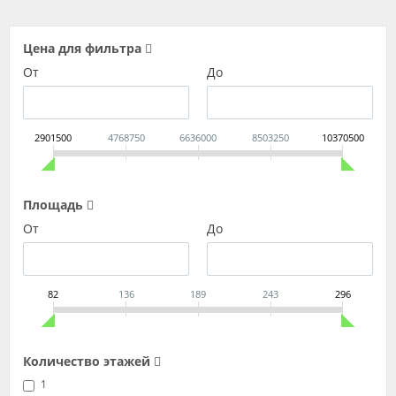
Цена для фильтра
От
До
2901500
4768750
6636000
8503250
10370500
Площадь
От
До
82
136
189
243
296
Количество этажей
1