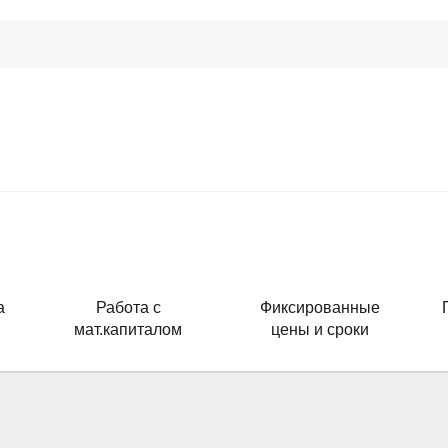
а
Работа с
Фиксированные
мат.капиталом
цены и сроки