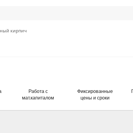
чный кирпич
а
Работа с
Фиксированные
мат.капиталом
цены и сроки