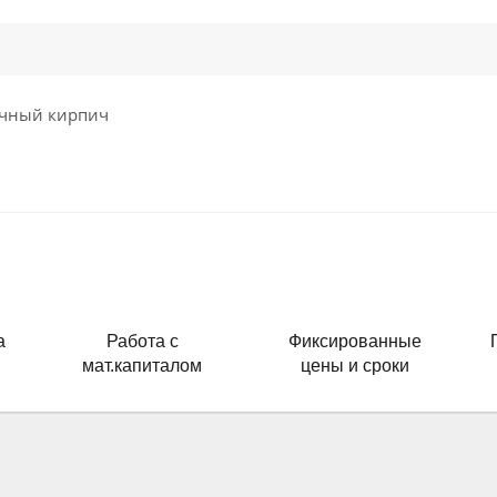
очный кирпич
а
Работа с
Фиксированные
мат.капиталом
цены и сроки