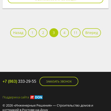
Назад
1
2
3
4
11
Вперед
+7 (863)
333-29-55
ЗАКАЗАТЬ ЗВОНОК
Поддержка сайта
© 2026 «Инженерные Решения» — Строительство домов и
коттеджей в Ростове-на-Дону