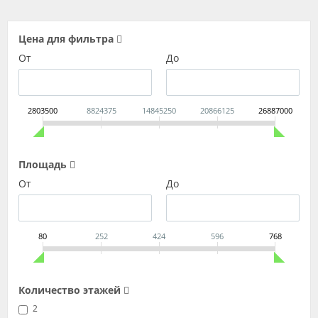
Цена для фильтра
От
До
2803500
8824375
14845250
20866125
26887000
Площадь
От
До
80
252
424
596
768
Количество этажей
2