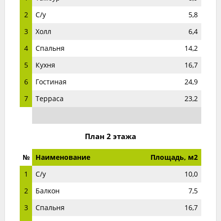
2
С/у
5,8
3
Холл
6,4
4
Спальня
14,2
5
Кухня
16,7
6
Гостиная
24,9
7
Терраса
23,2
План 2 этажа
№
Наименование
Площадь, м2
1
С/у
10,0
2
Балкон
7,5
3
Спальня
16,7