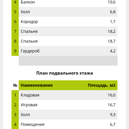
4
Балкон
10,6
5
Холл
6,8
6
Коридор
1,7
7
Спальня
18,2
8
Спальня
18,7
9
Гардероб
4,2
План подвального этажа
№
Наименование
Площадь, м2
1
Кладовая
16,0
2
Игровая
16,7
3
Холл
9,3
4
Помещение
6,7