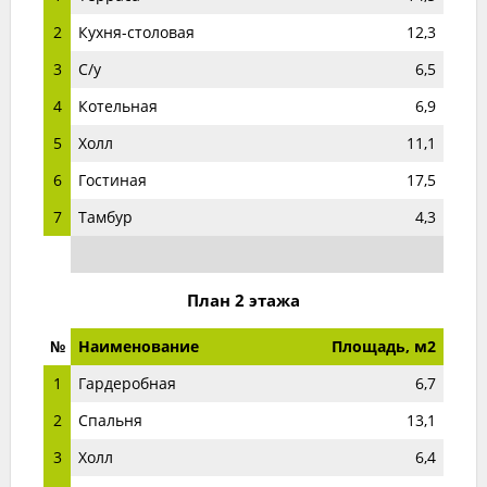
2
Кухня-столовая
12,3
3
С/у
6,5
4
Котельная
6,9
5
Холл
11,1
6
Гостиная
17,5
7
Тамбур
4,3
План 2 этажа
№
Наименование
Площадь, м2
1
Гардеробная
6,7
2
Спальня
13,1
3
Холл
6,4