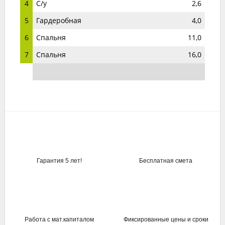
4
С/у
2,6
5
Гардеробная
4,0
6
Спальня
11,0
7
Спальня
16,0
Гарантия 5 лет!
Бесплатная смета
Работа с мат.капиталом
Фиксированные цены и сроки