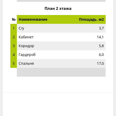
План 2 этажа
№
Наименование
Площадь, м2
1
С/у
3,7
2
Кабинет
14,1
3
Коридор
5,8
4
Гардероб
6,0
5
Спальня
17,0